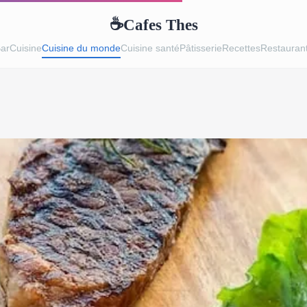
Cafes Thes
☕
ar
Cuisine
Cuisine du monde
Cuisine santé
Pâtisserie
Recettes
Restauran