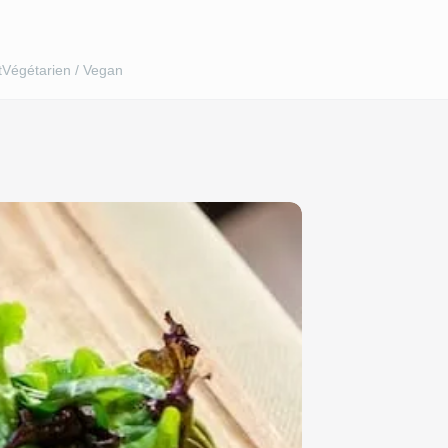
t
Végétarien / Vegan